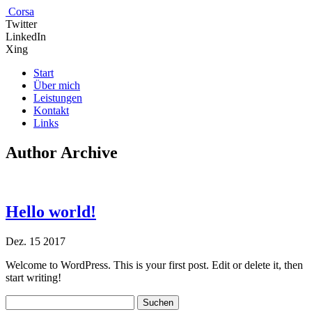
Corsa
Twitter
LinkedIn
Xing
Start
Über mich
Leistungen
Kontakt
Links
Author Archive
Hello world!
Dez.
15
2017
Wel­co­me to Word­Press. This is your first post. Edit or dele­te it, then
start writing!
Suchen