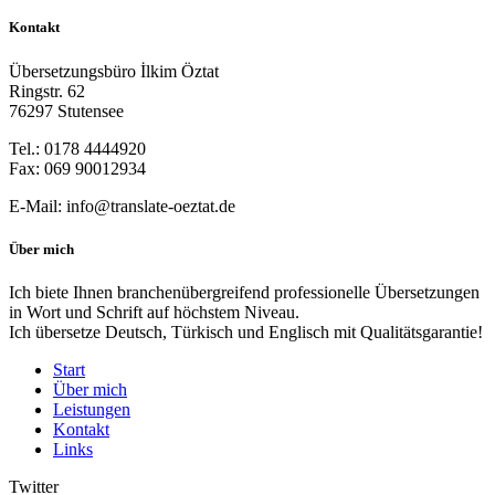
Kontakt
Über­set­zungs­bü­ro İlk­im Öztat
Ring­str. 62
76297 Stutensee
Tel.: 0178 4444920
Fax: 069 90012934
E‑Mail: info@translate-oeztat.de
Über mich
Ich bie­te Ihnen bran­chen­über­grei­fend pro­fes­sio­nel­le Über­set­zun­gen
in Wort und Schrift auf höchs­tem Niveau.
Ich über­set­ze Deutsch, Tür­kisch und Eng­lisch mit Qualitätsgarantie!
Start
Über mich
Leistungen
Kontakt
Links
Twitter