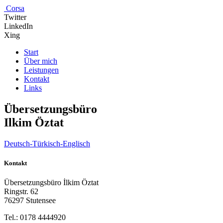
Corsa
Twitter
LinkedIn
Xing
Start
Über mich
Leistungen
Kontakt
Links
Übersetzungs­büro
Ilkim Öztat
Deutsch-Tür­kisch-Eng­lisch
Kontakt
Über­set­zungs­bü­ro İlk­im Öztat
Ring­str. 62
76297 Stutensee
Tel.: 0178 4444920