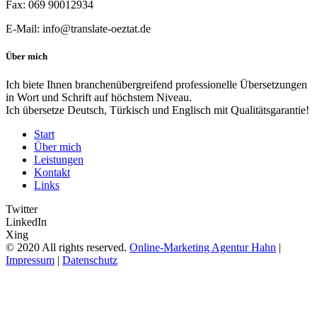
Fax: 069 90012934
E‑Mail: info@translate-oeztat.de
Über mich
Ich bie­te Ihnen bran­chen­über­grei­fend pro­fes­sio­nel­le Über­set­zun­gen
in Wort und Schrift auf höchs­tem Niveau.
Ich über­set­ze Deutsch, Tür­kisch und Eng­lisch mit Qualitätsgarantie!
Start
Über mich
Leistungen
Kontakt
Links
Twitter
LinkedIn
Xing
© 2020 All rights reserved.
Online-Marketing Agentur Hahn
|
Impressum
|
Datenschutz